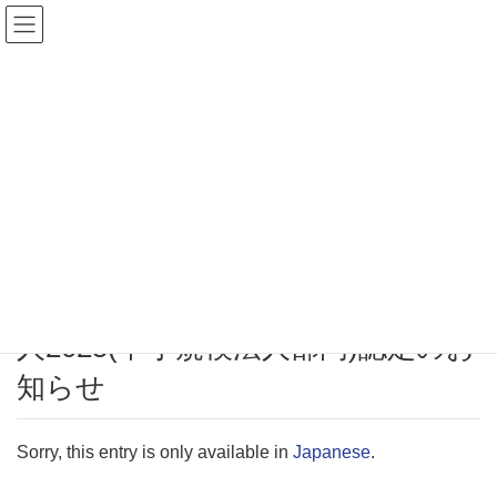
お知らせ
HOME
お知らせ
(日本語) 2025.03.18 健康経営優良法人2025(中小規模法人部門)認定のお知
らせ
Tuesday March 18th, 2025
お知らせ
(日本語) 2025.03.18 健康経営優良法
人2025(中小規模法人部門)認定のお
知らせ
Sorry, this entry is only available in
Japanese
.