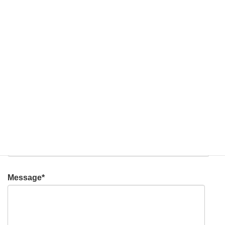
Tel*
E-mail*
Title
Message*