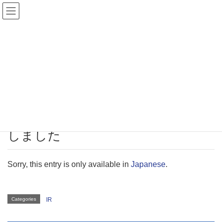
IR
HOME
IR
(日本語) 2019.06.03 IR情報を更新しました
Monday June 3rd, 2019
IR
(日本語) 2019.06.03 IR情報を更新
しました
Sorry, this entry is only available in
Japanese
.
Categories
IR